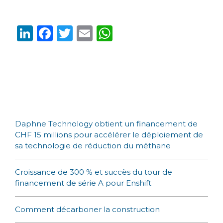
Li
F
T
E
W
n
a
w
m
h
k
c
it
ai
a
e
e
te
l
ts
dI
b
r
A
n
o
p
Daphne Technology obtient un financement de
o
p
CHF 15 millions pour accélérer le déploiement de
k
sa technologie de réduction du méthane
Croissance de 300 % et succès du tour de
financement de série A pour Enshift
Comment décarboner la construction