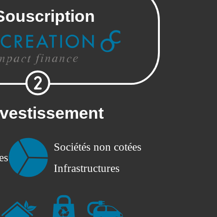
Souscription
nvestissement
Sociétés non cotées
es
Infrastructures