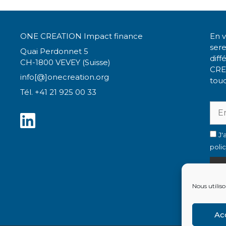
ONE CREATION Impact finance
En v
ser
Quai Perdonnet 5
diff
CH-1800 VEVEY (Suisse)
CRE
info[@]onecreation.org
touc
Tél. +41 21 925 00 33
J'
poli
Nous utiliso
L
Ac