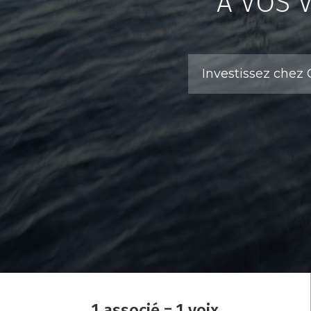
À VOS 
Investissez che
1 associé = 1 voix