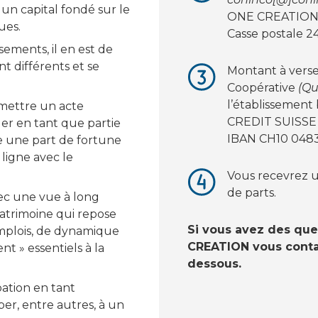
n capital fondé sur le
ONE CREATION 
ues.
Casse postale 2
ssements, il en est de
t différents et se
Montant à vers
Coopérative
(Qu
l’établissement 
mmettre un acte
CREDIT SUISSE 
er en tant que partie
IBAN CH10 0483
e une part de fortune
ligne avec le
Vous recevrez un
de parts.
ec une vue à long
patrimoine qui repose
Si vous avez des que
emplois, de dynamique
CREATION vous contac
 » essentiels à la
dessous.
pation en tant
er, entre autres, à un