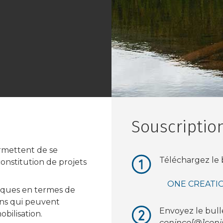
Souscriptio
ermettent de se
Téléchargez le b
constitution de projets
ONE CREATION 
fiques en termes de
ins qui peuvent
Envoyez le bulle
obilisation.
coninco[@]coni