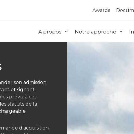
Awards
Docum
A propos
Notre approche
I
s
ander son admission
sant et signant
ales prévu à cet
les statuts de la
échargeable
demande d’acquisition