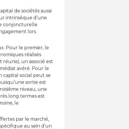
pital de sociétés aussi
eur intrinsèque d’une
e conjoncturelle
 engagement lors
. Pour le premier, le
conomiques réalisés
 réunis), un associé est
mmédiat avéré. Pour le
 capital social peut se
uisqu’une sortie est
 troisième niveau, une
 très long termes est
oine, le
ffertes par le marché,
spécifique au sein d’un