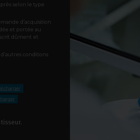
près selon le type
demande d’acquisition
lidée et portée au
uscrit dûment et
à d’autres conditions
lécharger
charger
tisseur.