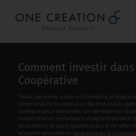
Aller
au
contenu
Comment investir dans 
Coopérative
Toute personne, suisse ou étrangère, physique 
communauté ou institution de droit public ayant
juridique, peut demander son admission en qualit
Coopérative en remplissant et signant dûment le
souscription de parts sociales prévu à cet effet e
accepter sans réserve
les statuts de la Coopérat