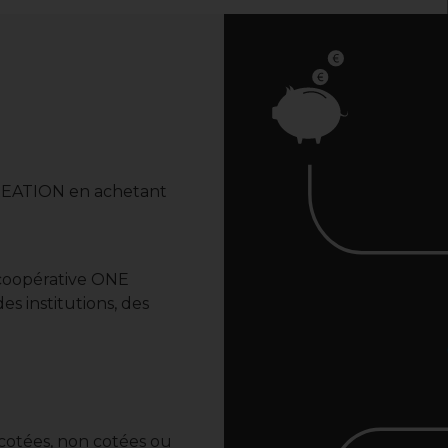
CREATION en achetant
a coopérative ONE
s institutions, des
cotées, non cotées ou