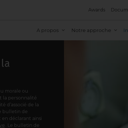
Awards
Docum
A propos
Notre approche
I
la
ou morale ou
 la personnalité
é d’associé de la
 bulletin de
t en déclarant ainsi
ive
. Le bulletin de