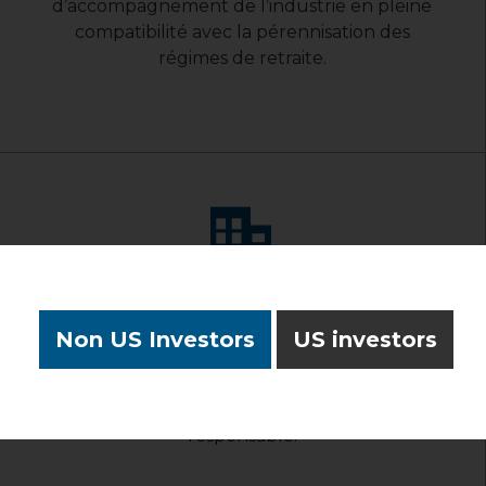
d’accompagnement de l’industrie en pleine
compatibilité avec la pérennisation des
régimes de retraite.
Sociétés commerciales
Non US Investors
US investors
ONE CREATION offre un «label» pour un
engagement de développement
économique durable et socialement
responsable.