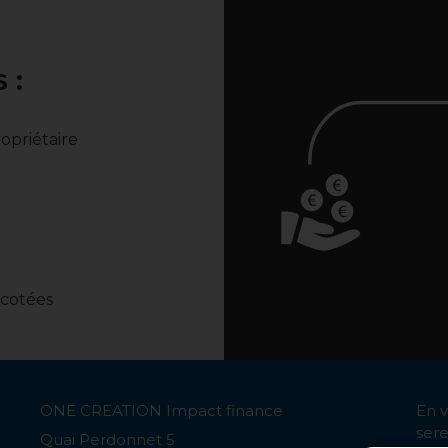
 :
opriétaire
 cotées
ONE CREATION Impact finance
En v
ser
Quai Perdonnet 5