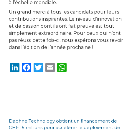
à l’échelle mondiale.
Un grand merci à tous les candidats pour leurs
contributions inspirantes. Le niveau d’innovation
et de passion dont ils ont fait preuve est tout
simplement extraordinaire. Pour ceux qui n’ont
pas réussi cette fois-ci, nous espérons vous revoir
dans l’édition de l’année prochaine !
Li
F
T
E
W
n
a
w
m
h
k
c
it
ai
a
e
e
te
l
ts
dI
b
r
A
n
o
p
Daphne Technology obtient un financement de
o
p
CHF 15 millions pour accélérer le déploiement de