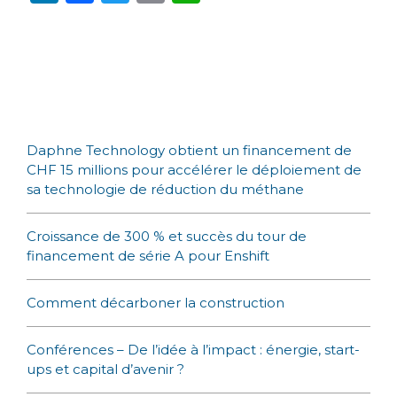
n
a
w
m
h
k
c
it
ai
a
e
e
te
l
ts
dI
b
r
A
n
o
p
Daphne Technology obtient un financement de
o
p
CHF 15 millions pour accélérer le déploiement de
k
sa technologie de réduction du méthane
Croissance de 300 % et succès du tour de
financement de série A pour Enshift
Comment décarboner la construction
Conférences – De l’idée à l’impact : énergie, start-
ups et capital d’avenir ?