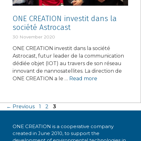
ONE CREATION investit dans la
société Astrocast
30 November 2020
ONE CREATION investit dans la société
Astrocast, futur leader de la communication
dédiée objet (IOT) au travers de son réseau
innovant de nannosatellites. La direction de
ONE CREATION a le …
Read more
Page
Page
Page
←
Previous
1
2
3
ONE CREATION is a cooperative company
created in June 2010, to support the
development of environmental technologies in