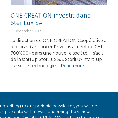
ONE CREATION investit dans
SteriLux SA
5 December 2019
La direction de ONE CREATION Coopérative a
le plaisir d’annoncer l’investissement de CHF
700’000.- dans une nouvelle société. Il s’agit
de la startup SteriLux SA. SteriLux, start-up
suisse de technologie …
Read more
ubscribing to our periodic newsletter, you will be
 up to date with news concerning the various
estments in the ONE CREATION portfolio but also on