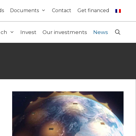
ds
Documents
Contact
Get financed
ach
Invest
Our investments
News