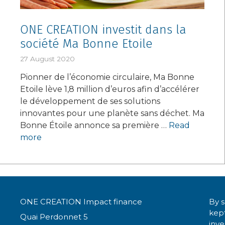
ONE CREATION investit dans la
société Ma Bonne Etoile
27 August 2020
Pionner de l’économie circulaire, Ma Bonne
Etoile lève 1,8 million d’euros afin d’accélérer
le développement de ses solutions
innovantes pour une planète sans déchet. Ma
Bonne Étoile annonce sa première …
Read
more
ONE CREATION Impact finance
By s
kept
Quai Perdonnet 5
inv